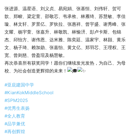
张进源、温星语、刘义贞、易宛娟、张基恒、刘伟轩、贺可
歆、郑畯、梁定萱、邵敬芯、韦承攸、林雁绮、苏慧敏、李佳
璇、林文轩、罗景亿、罗狄拉、张惠祥、曾宇盛、谢秀峰、张
文耀、杨宇萱、张嘉升、林敬凯、林愉汧、彭卢卡斯、包锦
杰、邱怡方、谢伟恩、达米雅、陈奕廷、温家宇、林颢、黄乐
文、杨子琦、赖加勋、张嘉怡、黄文亿、郑羽芯、王理权、王
宽、曾则慈、曾盈瑄及杨慧敏。​
再次恭喜所有获奖同学！愿你们继续发光发热，为自己、为母
校、为社会创造更辉煌的未来！
#亚庇建国中学
#KianKokMiddleSchool
#SPM2025
#优秀生表扬
#全人教育
#品学兼优
#再创辉煌