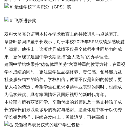
最佳学校平均积分（GPS）奖
飞跃进步奖​
双料大奖充分证明本校在学术教育上的持续进步与卓越表现。​
拿督叶参局绅董事长表示，对于本校2025年SPM成绩深感欣慰
与满意。他指出，这项优异成绩不仅是全体师生共同努力的成
果，更体现了建国中学长期坚持“全人教育”的办学理念。​
建国中学始终秉持“德智体群美劳”六育并重的教育方针，在重视
学术成绩的同时，更注重学生品德修养、责任感、领导能力及
社会服务精神的培养。学校相信，教育不仅是知识的传授，更
是人格的塑造，希望学生在追求卓越学业表现的同时，也能成
为品学兼优、具有家国情怀及国际视野的新时代青年。​
本校谨向所有获奖同学、辛勤付出的老师以及一路支持孩子成
长的家长们致以最诚挚的祝贺与感谢。愿全体建中学子以优秀
学长姐为榜样，继续奋发向上，勇敢追梦，再创高峰！​
受邀出席表扬仪式的建中学生包括：​