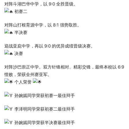
对阵斗湖巴华中学，以 9:0 全胜晋级。
初赛二
对阵山打根育源中学，以 8:1 强势取胜。
半决赛
迎战亚庇中学，再以 9:0 的优异成绩晋级决赛。
决赛
对阵沙巴崇正中学。双方针锋相对、精彩交锋，最终本校以 6:9
惜败，荣获全州赛亚军。
个人荣誉
孙婉嫣同学荣获初赛一最佳辩手
李泽明同学荣获初赛二最佳辩手
孙婉嫣同学荣获半决赛最佳辩手