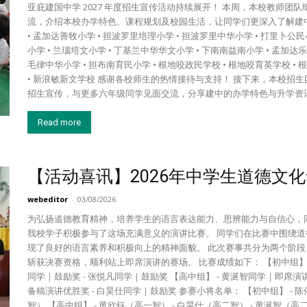
亚庇建国中学 2027 年度招生宣传活动持续展开！ 本周，本校教师
流，介绍本校办学特色、课程规划及校园生活，让同学们更深入了解建
• 孟加达善牧小学 • 担波罗里培理小学 • 担波罗里中华小学 • 打里卜公民
小学 • 兰瑙培文小学 • 丁基兰中华华文小学 • 下南南益南小学 • 孟加达乐
毛律中华小学 • 担布南育民小学 • 根地咬政民学校 • 根地咬育英学校 •
• 新浪敏新文学校 感谢各校师生的热情接待与支持！ 接下来，本校招
招生宣传，与更多六年级同学见面交流，分享建中的办学特色与升学资讯，
Read more
【活动喜讯】2026年中学生道德文
webeditor
-
03/08/2026
为弘扬道德教育精神，培养学生的语言表达能力、思辨能力与自信心，
我校学子积极参与了这场充满意义的演讲比赛。 同学们在比赛中围绕
现了良好的语言素养和积极向上的精神面貌。 此次赛事共分为两个阶
斩获决赛资格，顺利站上即席演讲的赛场。 比赛成绩如下： 【初中组】 
同学｜鼓励奖 - 张悦凡同学｜鼓励奖 【高中组】 - 黄涎智同学｜即席
备稿演讲优胜奖 - 白昊仕同学｜鼓励奖 参赛小将名单： 【初中组】 - 陈
智） 【高中组】 - 黄欣钰（高一智） - 白昊仕（高二智） - 黄涎智