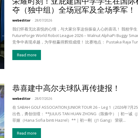
荣耀时刻！亚庇建国中学学生在国际
夺（独中组）全场冠军及全场季军！
webeditor
-
28/07/2026
我们怀着无比喜悦的心情，与大家分享这份振奋人心的喜讯！ 我校学生日前代表学
FutureForge World Robot League 2026 – Walnut AlphaPi 
竞争中表现卓越，为学校赢得辉煌成绩！ 比赛地点： Pustaka Raja Tun Uda (P
Read more
恭喜建中高尔夫球队再传捷报！
webeditor
-
28/07/2026
在 SABAH GOLF ASSOCIATION JUNIOR TOUR 26 – Leg 1（20
出色，勇创佳绩： **JULIUS TAN HUAN ZHONG（陈焕中）｜初一诚（J1 
菲娅（Hana Sofia binti Hazrel）**｜初一刚（J1 Gang） 荣获...
Read more