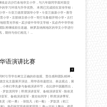
团队继续走访沙巴各地华文小学，与六年级同学面对面交
中的学习环境与升学优势。 本周已完成招生宣传学校：
小学 • 斗亚兰德里望国华小学 • 斗亚兰振新小学 • 善导
育小学 • 京那律京侨小学 • 哥打马鲁都开明小学 • 古打
 根地咬育光学校 • 孟沙坡中华华文学校 • 实必丹中华学校
生团队将继续前往老越、林梦及纳闽地区的华文小学进行
期待与你们相见！ ...
化华语演讲比赛
0
同时引导学生树立正确的价值观、责任感和团队精神，
道德文化主题展开演说，用华语传递想法、表达观点，展
段，小将们率先参与备稿演讲环节，在比拼中脱颖而出，
- 罗歆淇同学｜即席演讲亚军、备稿演讲亚军 - 陈依灵
演讲亚军、备稿演讲亚军 - 黄欣钰同学｜即席演讲季军、
依灵（初一勇） - 张悦凡（初一毅） - 罗歆淇（初三
（高二刚） 热烈祝贺所有获奖同学！ 每一次站上舞台，都是