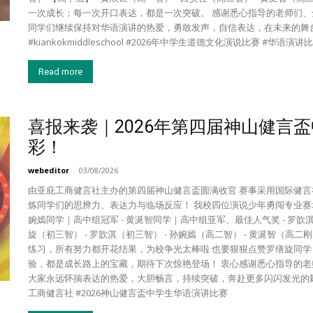
一次成长；每一次开口表达，都是一次突破。 感谢悉心指导的老师们、
同学们继续保持对华语演讲的热爱，勇敢发声，自信表达，在未来的舞台
#kiankokmiddleschool #2026年中学生道德文化演说比赛 #华语演讲
Read more
喜报来袭｜2026年第四届神山健言
彩！
webeditor
-
03/08/2026
由亚庇工商健言社主办的第四届神山健言盃圆满收官 赛事采用国际健言
炼同学们的思辨力、表达力与临场反应！ 我校四位演说少年勇闯专业赛场
婉嫣同学｜高中组冠军 - 黄涎智同学｜高中组亚军、最佳人气奖 - 罗歆
旋（初三智） - 罗歆淇（初三智） - 孙婉嫣（高二智） - 黄涎智（
练习，所有努力都开花结果，为校争光太棒啦 也要狠狠点赞罗缮旋同
验，都是成长路上的宝藏，期待下次惊艳登场！ 衷心感谢悉心指导的老
大家永远怀揣表达的热爱，大胆畅言，持续突破，奔赴更多闪闪发光的舞台！ #亚庇
工商健言社 #2026神山健言盃中学生华语演讲比赛