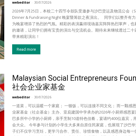
webeditor
-
30/07/2026
2026年7月25日，本校二十四节令鼓队受邀参与沙巴货运及物流公会（SABFFLA）举办
Dinner & Fundraising Night 晚宴暨筹款之夜演出。 同
为晚宴增添了热烈的气氛。精彩的表演赢得现场嘉宾阵阵热烈掌声，也
的邀请，让同学们拥有宝贵的演出与交流机会。期待未来继续透过二十
带来精彩演出！
Read more
Malaysian Social Entrepreneur
社会企业家基金
webeditor
-
30/07/2026
一道菜，可以温暖一个家庭； 一顿饭，可以连接不同文化； 而一颗感
业家基金（社企基金）主办、亚庇建国中学承办的2026年小厨师感恩宴
巴多所中小学的小厨师，亲手烹制10道特色佳肴，宴请约400位嘉宾
会大众。 今年参与计划的小学生大多来自原住民家庭，也展现了沙巴
子们不仅学习烹饪，更学习合作、责任、珍惜食物，以及感恩身边每一