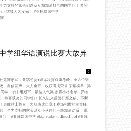
全力支持的家长们以及互相加油打气的同学们！ 希望
上继续闪闪发光！ #亚庇建国中学
比赛
盃中学组华语演说比赛大放异
0
社竞赛形式，备稿初赛+即席决赛双重考验，全方位锻
，自信发声、火力全开，收获满满荣誉 荣耀榜单 - 孙
淇同学｜初中组殿军、最佳人气奖 参赛小将名单 - 罗缮
高二刚） 恭喜获奖的同学们！长久以来反复打磨文稿、不断
学！勇敢站上舞台，大胆表达自我！赛场积攒的宝贵经
师、全力支持的家长以及小伙伴们一路加油助威！ 愿
建国中学 #kiankokmiddleschool #亚庇