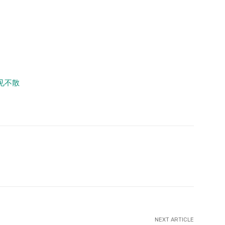
见不散
witter
WhatsApp
Telegram
LINE
NEXT ARTICLE