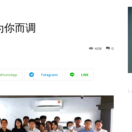
为你而调
408
0
WhatsApp
Telegram
LINE
L