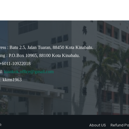
ess : Batu 2.5, Jalan Tuaran, 88450 Kota Kinabalu.
ing : P.O.Box 10965, 88100 Kota Kinabalu.
 +6011-10922018
l:
kiankok.office@gmail.com
 kkms1963
学
About US
Refund Po