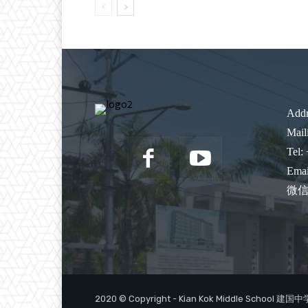
Addr
Mail
Tel:
Emai
微信:
2020 © Copyright - Kian Kok Middle School 建国中