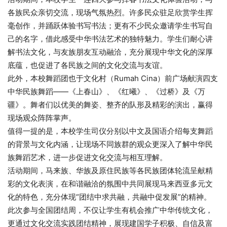
各族民众亲切交流，现场气氛热烈。许多民众驻足欣赏学生挥
毫创作，并踊跃体验书写书法；更有不少民众邀请学生书写自
己的名字，借此感受中华书法艺术的独特魅力。学生们耐心讲
解书法文化，与友族朋友互动融洽，充分展现中华文化的深厚
底蕴，也促进了各民族之间的文化交流与友谊。
此外，本校舞蹈团也于文化村（Rumah Cina）前广场献演四支
中华民族舞蹈——《上春山》、《红曦》、《过桥》及《万
疆》。舞者们以优美的舞姿、整齐的队形及精彩的演出，赢得
现场观众阵阵掌声。
值得一提的是，本校学生司仪分别以中文及国语介绍每支舞蹈
的背景与文化内涵，让现场不同族群的观众更深入了解中华民
族舞蹈艺术，进一步促进文化交流与相互理解。
活动期间，马来族、华族及原住民族等各民族团体轮流呈献精
彩的文化表演，在和谐融洽的氛围中共同展现马来西亚多元文
化的特色，充分体现“团结中求共融，共融中促发展”的精神。
此次参与全国团结周，不仅让学生有机会推广中华传统文化，
更通过文化交流实践团结精神，展现建国学子积极、自信及富