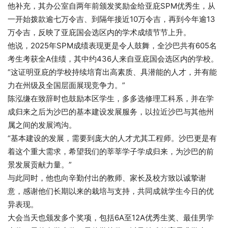
他补充，其办公室自两年前颁发奖励金给亚庇SPM优秀生，从
一开始拨款逾七万令吉、到隔年接近10万令吉，再到今年逾13
万令吉，反映了亚庇国会选区内的学术成绩节节上升。
他说，2025年SPM成绩表现更是令人鼓舞，全沙巴共有605名
考生考获全A佳绩，其中约436人来自亚庇国会选区内的学校。
“这证明亚庇的学校持续培育出高素质、具潜能的人才，并有能
力在州级及全国层面展现竞争力。”
陈泓缣在致辞时也鼓励本区学生，多多选修理工科系，并在学
成归来之后为沙巴的基本建设发展服务，以拉近沙巴与其他州
属之间的发展鸿沟。
“基本建设的发展，需要到庞大的人才尤其工程师。沙巴更是有
着这个重大需求，希望我们的莘莘学子学成归来，为沙巴的前
景发展贡献力量。”
与此同时，他也向辛勤付出的教师、家长及校方致以诚挚谢
意，感谢他们长期以来的栽培与支持，共同成就学生今日的优
异表现。
大会当天也颁发多个奖项，包括6A至12A优秀生奖、最佳男学