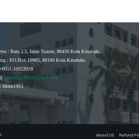
ess : Batu 2.5, Jalan Tuaran, 88450 Kota Kinabalu.
ing : P.O.Box 10965, 88100 Kota Kinabalu.
 +6011-10922018
l:
kiankok.office@gmail.com
 kkms1963
学
About US
Refund Po