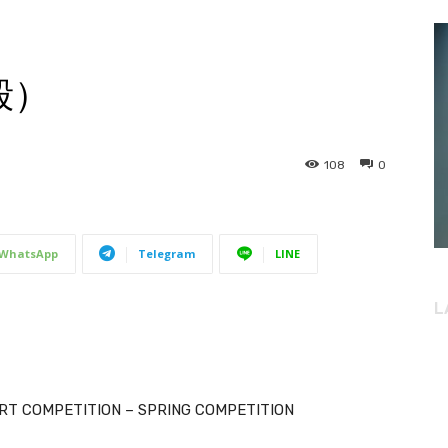
毅）
108
0
WhatsApp
Telegram
LINE
L
，
RT COMPETITION – SPRING COMPETITION