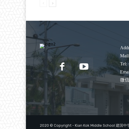
Addr
Mail
Tel:
Emai
微信:
2020 © Copyright - Kian Kok Middle School 建国中