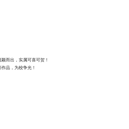
脱颖而出，实属可喜可贺！
彩作品，为校争光！