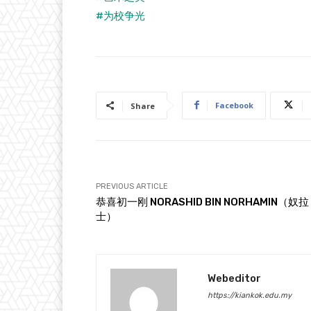
#为校争光
Facebook
Share
PREVIOUS ARTICLE
恭喜初一刚 NORASHID BIN NORHAMIN（奴拉
士）
Webeditor
https://kiankok.edu.my