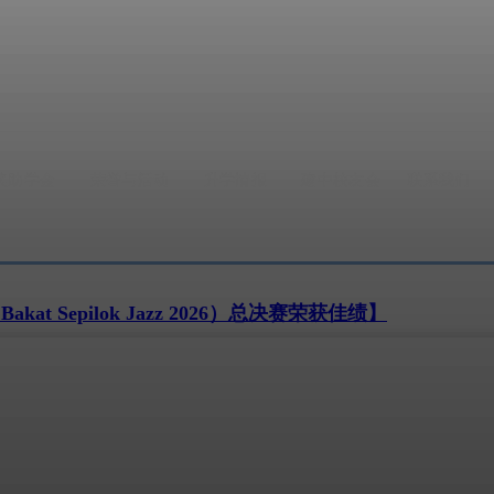
奖助学金
荣誉与活动
升学情报
建中校友会
联系我们
t Sepilok Jazz 2026）总决赛荣获佳绩】