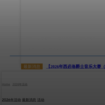
主页
认识建国
部门介绍
资讯与通告
亚庇建国中学八层综合楼
最新消息
【2026年西必洛爵士音乐大赛（Baka
Home
2026年活动
2026年活动
最新消息
活动