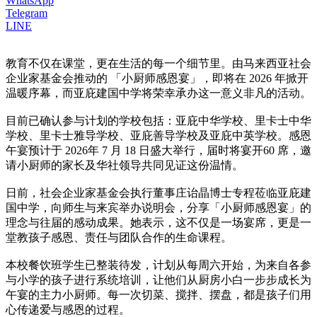
WhatsApp
Telegram
LINE
教育不仅在课堂，更在生活的每一个细节里。由马来西亚社会
企业家基金会推动的 「小厨师感恩宴」，即将在 2026 年掀开
温暖序幕，而亚庇建国中学将荣幸承办这一意义非凡的活动。
目前已确认参与计划的学校包括：亚庇中华学校、里卡士中华
学校、里卡士雅导学校、亚庇善导学校及亚庇中英学校。感恩
午宴预计于 2026年 7 月 18 日盛大举行，届时将宴开60 席，邀
请小厨师的家长及华社领导共同见证这份温情。
日前，社会企业家基金会执行董事庄诒晶博士专程莅临亚庇建
国中学，向师生与来宾举办说明会，分享「小厨师感恩宴」的
理念与往届的感动成果。她表示，这不仅是一场宴席，更是一
堂教孩子感恩、责任与团队合作的生命课程。
本校餐饮班学生已整装待发，计划从每周六开始，为来自各参
与小学的孩子进行系统培训，让他们从厨房小白一步步成长为
午宴的主力小厨师。每一次切菜、搅拌、摆盘，都是孩子们用
心传递爱与感恩的过程。