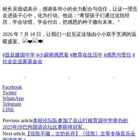
校长吴德成表示，感谢各华小的全力配合与信任，让这一理念
走进孩子心中，化为行动。他说：“希望孩子们通过这段经
历，学会珍惜、学会付出，把感恩的种子撒向未来。”
2026 年 7 月 18 日，让我们一起见证这场由小小双手烹调的温
暖盛宴。
#亚庇建国中学
#小厨师感恩宴
#教育在生活中
#感恩与责任
#
社会企业家基金会
Facebook
Twitter
WhatsApp
Telegram
LINE
Previous article
本校论坛队参加了在山打根育源中学举办的
2025年沙巴州国语论坛比赛获得冠军。
Next article
【弦歌不辍，古韵长存】《弦歌》古筝专场音乐会