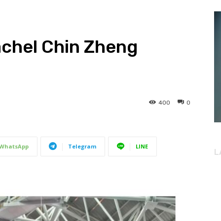
el Chin Zheng
400
0
WhatsApp
Telegram
LINE
L