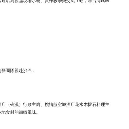
透過名廚親臨現場示範、實作教學與交流互動，將台灣風味
廚藝團隊親赴沙巴：
酒店（礁溪）行政主廚、桃禧航空城酒店花水木懷石料理主
在地食材的細緻風味。