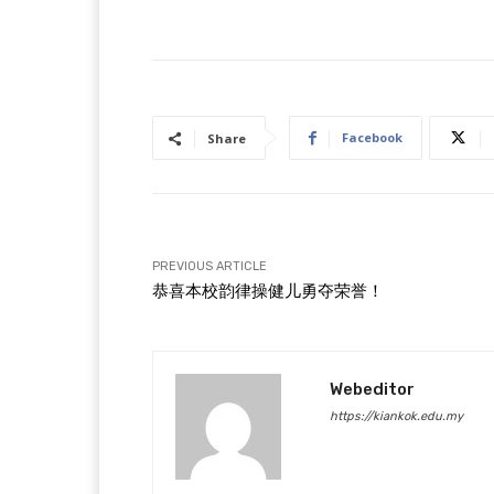
Facebook
Share
PREVIOUS ARTICLE
恭喜本校韵律操健儿勇夺荣誉！
Webeditor
https://kiankok.edu.my