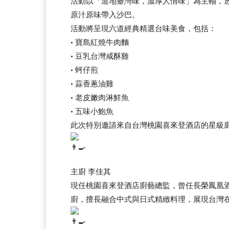
活動以「道地臺灣味，濃厚人情味」為主軸，
原汁原味帶入沙巴。
活動將呈現六道經典精選台味美食，包括：
• 寶島紅燒牛肉麵
• 豆乳台灣咸酥雞
• 蚵仔煎
• 蒜香蔥油雞
• 老皮嫩肉淋鮮魚
• 五味小鮑魚
此次特別邀請來自台灣桃園喜來登酒店的星級
主廚 李佳其
現任桃園喜來登酒店廚藝總監，曾任長榮鳳凰
廚，擅長融合中式與日式精緻料理，展現台灣