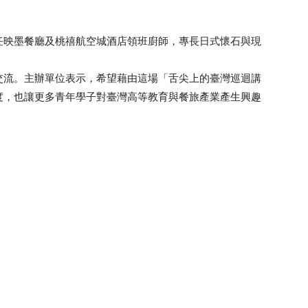
任映墨餐廳及桃禧航空城酒店領班廚師，專長日式懷石與現
交流。主辦單位表示，希望藉由這場「舌尖上的臺灣巡迴講
度，也讓更多青年學子對臺灣高等教育與餐旅產業產生興趣