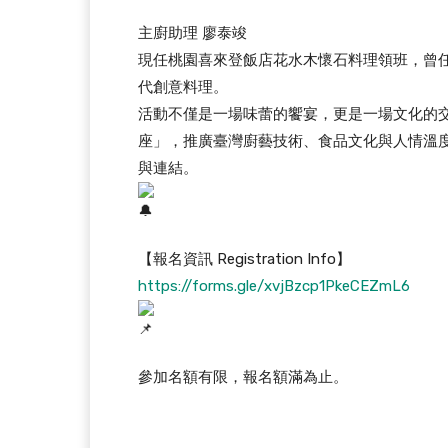
主廚助理 廖泰竣
現任桃園喜來登飯店花水木懷石料理領班，曾
代創意料理。
活動不僅是一場味蕾的饗宴，更是一場文化的
座」，推廣臺灣廚藝技術、食品文化與人情溫
與連結。
【報名資訊 Registration Info】
https://forms.gle/xvjBzcp1PkeCEZmL6
參加名額有限，報名額滿為止。