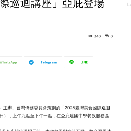
國際巡迴講座」亞庇登場
L
340
0
WhatsApp
Telegram
LINE
A）主辦、台灣僑務委員會策劃的「2025臺灣美食國際巡迴
六及週日），上午九點至下午一點，在亞庇建國中學餐飲服務區