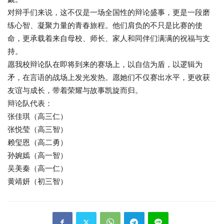
对辩手们来说，这不仅是一场全国性的辩论盛事，更是一段磨
练心智、凝聚力量的青春旅程。他们肩负的不只是比赛的使
命，更承载着来自母校、师长、家人和同伴们满满的祝福与支
持。
愿我校辩论队在即将到来的赛场上，以自信为盾，以逻辑为
矛，在言语的战场上发光发热。愿她们不仅赛出水平，更收获
友谊与成长，带着荣耀与故事凯旋而归。
辩论队代表：
张佳琪（高三仁）
张悦莹（高三智）
赖玺恩（高二勇）
孙婉嫣（高一智）
吴美秦（高一仁）
黄靖妍（初三智）