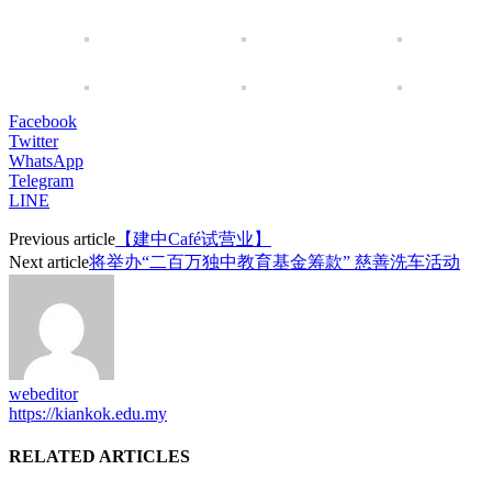
Facebook
Twitter
WhatsApp
Telegram
LINE
Previous article
【建中Café试营业】
Next article
将举办“二百万独中教育基金筹款” 慈善洗车活动
webeditor
https://kiankok.edu.my
RELATED ARTICLES