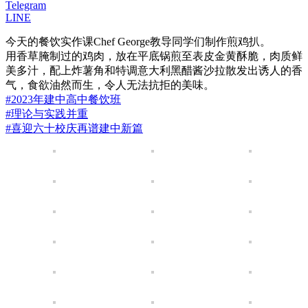
Telegram
LINE
今天的餐饮实作课Chef George教导同学们制作煎鸡扒。
用香草腌制过的鸡肉，放在平底锅煎至表皮金黄酥脆，肉质鲜
美多汁，配上炸薯角和特调意大利黑醋酱沙拉散发出诱人的香
气，食欲油然而生，令人无法抗拒的美味。
#2023年建中高中餐饮班
#理论与实践并重
#喜迎六十校庆再谱建中新篇