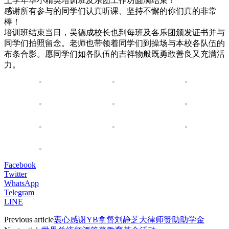
上学年华小精英培训班及乐团工作坊圆满结束！
感谢所有参与的同学们认真听课、坚持不懈的你们真的非常
棒！
培训班结束当日，吴德成校长也到每班及各乐团颁发证书并与
同学们拍照留念。老师也带领着同学们到操场与本校各队伍的
布条合影。愿同学们如各队伍的吉祥物般既勇敢善良又充满活
力。
Facebook
Twitter
WhatsApp
Telegram
LINE
Previous article
衷心感谢YB拿督刘静芝大律师赞助助学金