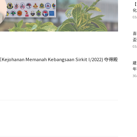
【
化
03
喜
盃
03
 Memanah Kebangsaan Sirkit I/2022) 夺得殿
建
年
30