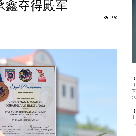
承鑫夺得殿军
1360
【
（
荣
07
【
中
05