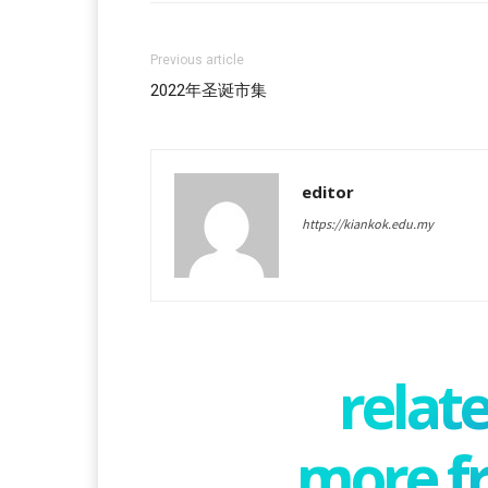
Previous article
2022年圣诞市集
editor
https://kiankok.edu.my
relate
more f