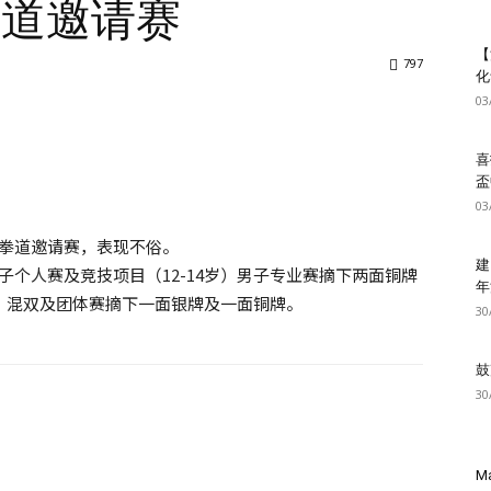
拳道邀请赛
【
797
化
03
喜
盃
03
跆拳道邀请赛，表现不俗。
建
男子个人赛及竞技项目（12-14岁）男子专业赛摘下两面铜牌
年
）混双及团体赛摘下一面银牌及一面铜牌。
30
鼓
30
Ma