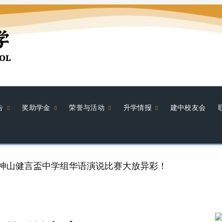
告
奖助学金
荣誉与活动
升学情报
建中校友会
届神山健言盃中学组华语演说比赛大放异彩！