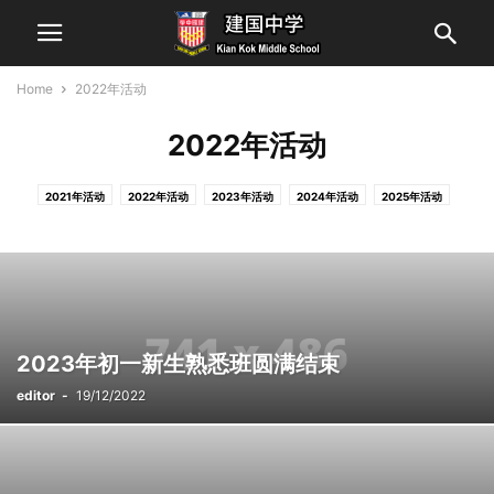
Home
2022年活动
2022年活动
2021年活动
2022年活动
2023年活动
2024年活动
2025年活动
2026年活动
体育团体
八层综合大楼募捐资讯
八层综合大楼经建资讯
出版刊物
制服团体
升学情报
历届董事会
国际学生
国际学生
国际学生入学程序
国际学生招生简章
国际学生校友
奖助学金最新消息
学术团体
学术荣誉榜
建中校友会
感言
最新消息
服务团体
校内活动荣誉榜
校外活动荣誉榜
活动
科学研究团体
联谊团体
2023年初一新生熟悉班圆满结束
艺术团体
荣誉与活动
荣誉榜
通告
餐饮班
editor
-
19/12/2022