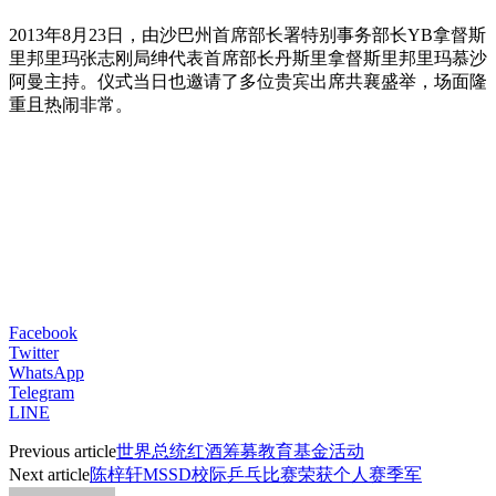
2013年8月23日，由沙巴州首席部长署特别事务部长YB拿督斯
里邦里玛张志刚局绅代表首席部长丹斯里拿督斯里邦里玛慕沙
阿曼主持。仪式当日也邀请了多位贵宾出席共襄盛举，场面隆
重且热闹非常。
Facebook
Twitter
WhatsApp
Telegram
LINE
Previous article
世界总统红酒筹募教育基金活动
Next article
陈梓轩MSSD校际乒乓比赛荣获个人赛季军